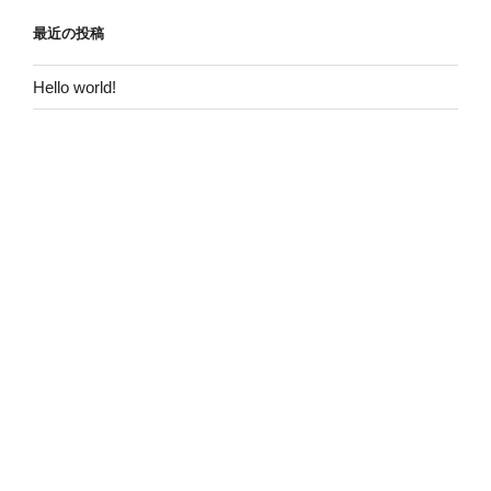
最近の投稿
Hello world!
最近のコメント
Hello world!
に
WordPress コメントの投稿者
より
アーカイブ
2018年10月
カテゴリー