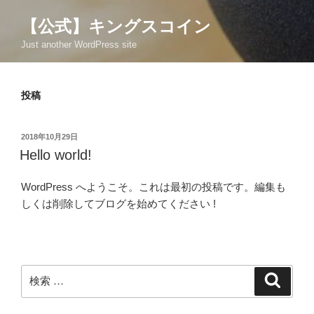
【公式】キングスコイン
Just another WordPress site
投稿
投
2018年10月29日
稿
Hello world!
日:
WordPress へようこそ。これは最初の投稿です。編集も
しくは削除してブログを始めてください !
検
検
索
索: