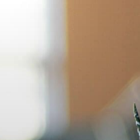
コ
ン
テ
ン
ツ
へ
ス
キ
ッ
プ